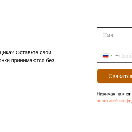
щика? Оставьте свои
+7
вонки принимаются без
Связатс
Нажимая на кнопк
политикой конфи